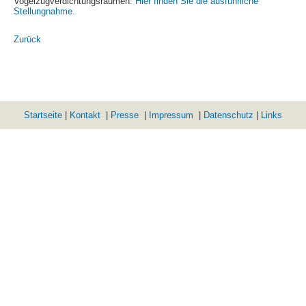
Vogelzugverdichtungsräumen.
Hier finden Sie die ausführliche
Stellungnahme.
Zurück
Startseite
|
Kontakt
|
Presse
|
Impressum
|
Datenschutz
|
Links