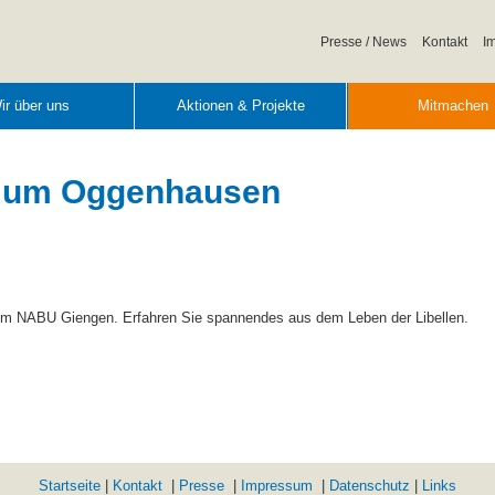
Navigation
Presse / News
Kontakt
I
überspringen
ir über uns
Aktionen & Projekte
Mitmachen
nd um Oggenhausen
om NABU Giengen. Erfahren Sie spannendes aus dem Leben der Libellen.
Startseite
|
Kontakt
|
Presse
|
Impressum
|
Datenschutz
|
Links