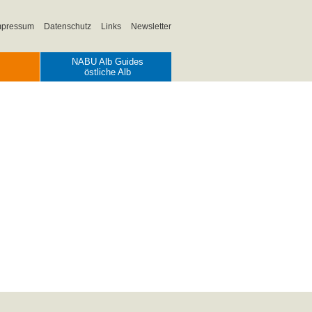
mpressum
Datenschutz
Links
Newsletter
NABU Alb Guides
östliche Alb