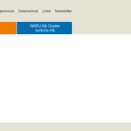
mpressum
Datenschutz
Links
Newsletter
NABU Alb Guides
östliche Alb