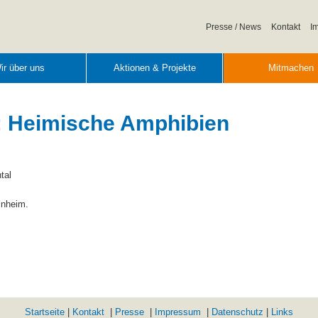
Navigation
Presse / News
Kontakt
I
überspringen
ir über uns
Aktionen & Projekte
Mitmachen
 Heimische Amphibien
tal
inheim.
Startseite
|
Kontakt
|
Presse
|
Impressum
|
Datenschutz
|
Links