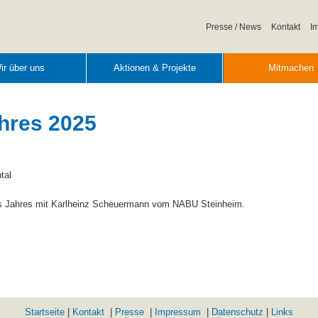
Navigation
Presse / News
Kontakt
I
überspringen
ir über uns
Aktionen & Projekte
Mitmachen
hres 2025
tal
es Jahres mit Karlheinz Scheuermann vom NABU Steinheim.
Startseite
|
Kontakt
|
Presse
|
Impressum
|
Datenschutz
|
Links