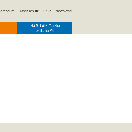
mpressum
Datenschutz
Links
Newsletter
NABU Alb Guides
östliche Alb