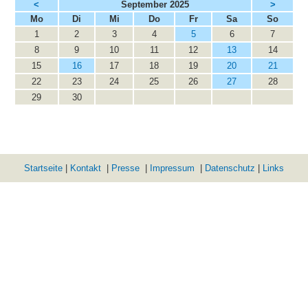
<
September 2025
>
ntag
enstag
ttwoch
nnerstag
eitag
mstag
nntag
Mo
Di
Mi
Do
Fr
Sa
So
1
2
3
4
5
6
7
8
9
10
11
12
13
14
15
16
17
18
19
20
21
22
23
24
25
26
27
28
29
30
Startseite
|
Kontakt
|
Presse
|
Impressum
|
Datenschutz
|
Links