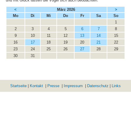
und mit Glück lassen die Vögel sich auch beobachten.
<
März 2026
>
ntag
enstag
ttwoch
nnerstag
eitag
mstag
nntag
Mo
Di
Mi
Do
Fr
Sa
So
1
2
3
4
5
6
7
8
9
10
11
12
13
14
15
16
17
18
19
20
21
22
23
24
25
26
27
28
29
30
31
Startseite
|
Kontakt
|
Presse
|
Impressum
|
Datenschutz
|
Links