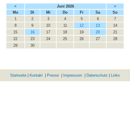
<
Juni 2026
>
ntag
enstag
ttwoch
nnerstag
eitag
mstag
nntag
Mo
Di
Mi
Do
Fr
Sa
So
1
2
3
4
5
6
7
8
9
10
11
12
13
14
15
16
17
18
19
20
21
22
23
24
25
26
27
28
29
30
Startseite
|
Kontakt
|
Presse
|
Impressum
|
Datenschutz
|
Links